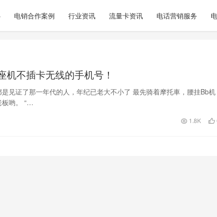
心
电销合作案例
行业资讯
流量卡资讯
电话营销服务
座机不插卡无线的手机号！
是见证了那一年代的人，年纪已老大不小了 最先骑着摩托車，腰挂Bb机
板哟。 “…
1.8K