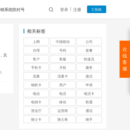
电销系统防封号
登录
注册
投稿
相关标签
上网
中国移动
公司
在
办理
号码
套餐
，其
线
客户
客服
快递员
客
手机卡
月租
服务
服
0
流量
流量卡
激活
物联卡
用户
申请
电信
电话
电话卡
电销卡
移动
联通
营业厅
运营商
通话
骑士卡
骑士角
骑手