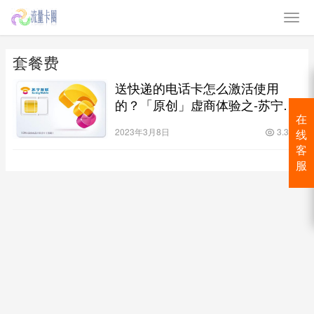
套餐费
送快递的电话卡怎么激活使用
的？「原创」虚商体验之-苏宁互
联-号卡激活篇！
在
2023年3月8日
3.3K
线
客
服