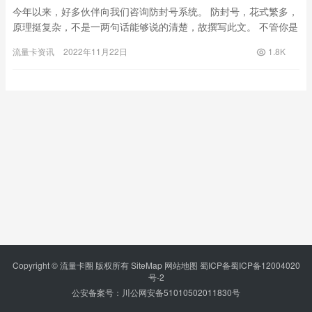
今年以来，好多伙伴向我们咨询防封号系统。 防封号，花式繁多，
原理挺复杂，不是一两句话能够说的清楚，故撰写此文。 不管你是
卖家、买家，技术还是市场销售，希望能够有些许帮助。 可随便
流量卡资讯
2022年11月22日
1.8K
转…
Copyright © 流量卡圈 版权所有
SiteMap
网站地图
蜀ICP备蜀ICP备12004020
号-2
公安备案号：川公网安备51010502011830号