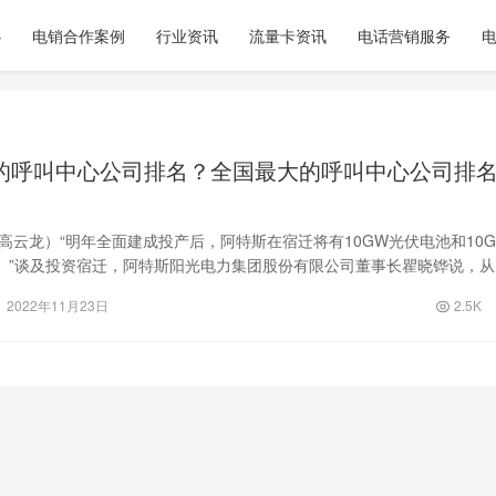
心
电销合作案例
行业资讯
流量卡资讯
电话营销服务
的呼叫中心公司排名？全国最大的呼叫中心公司排
高云龙）“明年全面建成投产后，阿特斯在宿迁将有10GW光伏电池和10
。”谈及投资宿迁，阿特斯阳光电力集团股份有限公司董事长瞿晓铧说，从
，…
2022年11月23日
2.5K