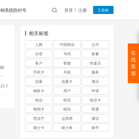
电销系统防封号
登录
注册
投稿
相关标签
上网
中国移动
公司
名
在
办理
号码
套餐
线
客户
客服
快递员
客
GW
手机卡
月租
服务
服
签
流量
流量卡
激活
0
物联卡
用户
申请
电信
电话
电话卡
电销卡
移动
联通
营业厅
运营商
通话
骑士卡
骑士角
骑手