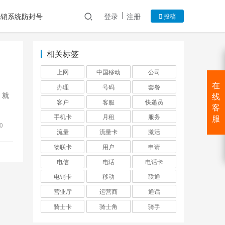
电销系统防封号
登录
注册
投稿
相关标签
上网
中国移动
公司
在
办理
号码
套餐
，就
线
客户
客服
快递员
客
手机卡
月租
服务
服
0
流量
流量卡
激活
物联卡
用户
申请
电信
电话
电话卡
电销卡
移动
联通
营业厅
运营商
通话
骑士卡
骑士角
骑手