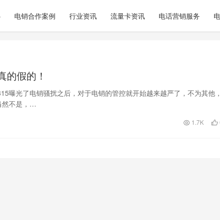
心
电销合作案例
行业资讯
流量卡资讯
电话营销服务
真的假的！
年315曝光了电销骚扰之后，对于电销的管控就开始越来越严了，不为其他
当然不是，…
1.7K