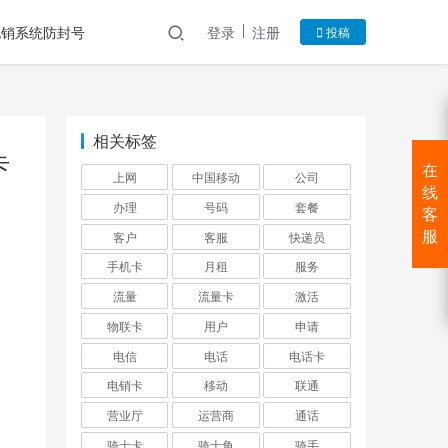
电销系统防封号
登录
注册
投稿
相关标签
卡
在
上网
中国移动
公司
线
办理
号码
套餐
客
客户
客服
快递员
服
手机卡
月租
服务
流量
流量卡
激活
物联卡
用户
申请
电信
电话
电话卡
电销卡
移动
联通
营业厅
运营商
通话
骑士卡
骑士角
骑手