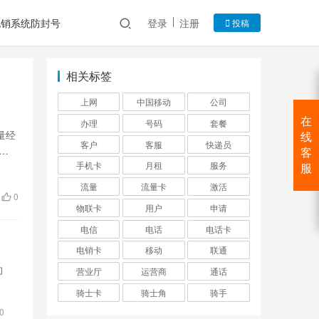
电销系统防封号
登录
注册
投稿
相关标签
上网
中国移动
公司
在
办理
号码
套餐
量经
线
客户
客服
快递员
由
客
手机卡
月租
服务
服
流量
流量卡
激活
0
物联卡
用户
申请
电信
电话
电话卡
电销卡
移动
联通
约
营业厅
运营商
通话
骑士卡
骑士角
骑手
0