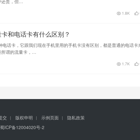
少还贵，但…
1.8K
量卡和电话卡有什么区别？
种电话卡，它跟我们现在手机里用的手机卡没有区别，都是普通的电话卡
些所谓的流量卡，…
1.7K
提交
版权申明
示例页面
隐私政策
蜀ICP备12004020号-2