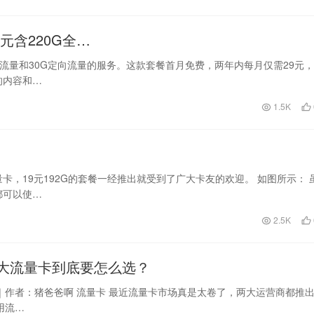
元含220G全…
用流量和30G定向流量的服务。这款套餐首月免费，两年内每月仅需29元
的内容和…
1.5K
，19元192G的套餐一经推出就受到了广大卡友的欢迎。 如图所示： 
都可以使…
2.5K
大流量卡到底要怎么选？
｜作者：猪爸爸啊 流量卡 最近流量卡市场真是太卷了，两大运营商都推
用流…