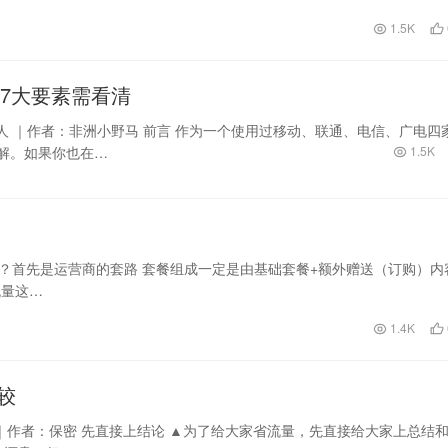
1.5K
7大要素需看清
人 ｜作者：非洲小野马 前言 作为一个使用过移动、联通、电信、广电四
解。如果你也在…
1.5K
路？首先是运营商的套路 套餐组成一定是由基础套餐+额外赠送（订购）内
流量这…
1.4K
较
｜作者：保密 先直接上结论 ▲为了给大家省流量，先直接给大家上总结