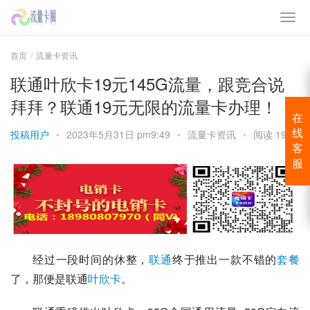
首页
流量卡资讯
联通叶欣卡19元145G流量，跟竞合说
拜拜？联通19元无限的流量卡办理！
在
投稿用户
•
2023年5月31日 pm9:49
•
流量卡资讯
•
阅读 1910
线
客
服
经过一段时间的休整，
联通
终于推出一款不错的
套餐
了，那便是联通
叶欣卡
。