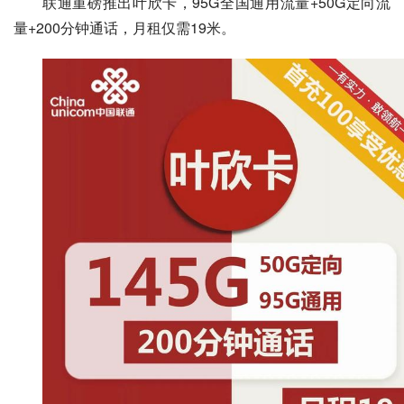
联通重磅推出叶欣卡，95G全国通用流量+50G定向流
量+200分钟通话，月租仅需19米。