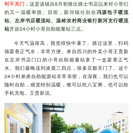
时不关门
，这是该镇自8月初推出骑士书店以来对小哥们
的又一温暖举措。目前，新河镇分别在
冯源包子暖流
站、左岸书店暖流站、温岭农村商业银行新河支行暖流
站
开设24小时小哥自助能量站三点。
今天气温很高，我觉得快中暑了。路过这里，扫码
领藿香正气水，非常方便。来自四川的外卖小哥王贵新
在左岸书店门口的小哥自助能量站拿了一盒藿香正气
水。我们最晚送到凌晨三四点，很多店都关门了。这个
24小时弟弟自助能源站非常亲密，在深夜，我们也可以
随时自助，感觉特别温暖，饿可以吃八宝粥，也可以给
手机充电。王贵新说。