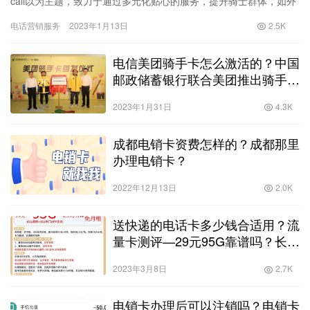
call以为主题，致力于通过多元化贴心的服务，提升骑士群体，如外
卖员、快递员等。数字生活幸福指数有助于新业态新就业群体健…
电话营销服务
2023年1月13日
2.5K
电信美团骑手卡怎么激活的？中国
邮政储蓄银行联合美团推出骑手卡
_助力优化新市民基础金融服务！
2023年1月31日
4.3K
成都电销卡资费怎样的？成都那里
办理电销卡？
2022年12月13日
2.0K
送快递的电话卡多少钱合适用？流
量卡测评—29元95G靠谱吗？长期
套餐可通话！已更新为29元
2023年3月8日
2.7K
100G！
电销卡办理后可以注销吗？电销卡