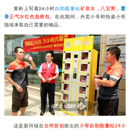
黄柜上写着24小时
自助能量站
矿泉水，八宝粥，
藿
香
正气水
红色急救包
。在此期间，外卖小哥和快递小哥
陆续来取自己需要的物品。
这是
新河镇
在
台州
首创
推出的
小哥自助能量站24小