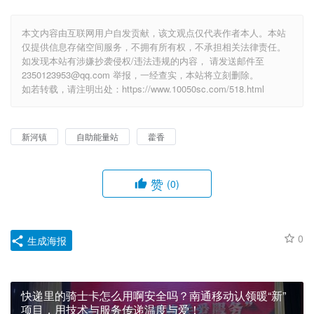
本文内容由互联网用户自发贡献，该文观点仅代表作者本人。本站
仅提供信息存储空间服务，不拥有所有权，不承担相关法律责任。
如发现本站有涉嫌抄袭侵权/违法违规的内容， 请发送邮件至
2350123953@qq.com 举报，一经查实，本站将立刻删除。
如若转载，请注明出处：https://www.10050sc.com/518.html
新河镇
自助能量站
藿香
赞
(0)
0
生成海报
快递里的骑士卡怎么用啊安全吗？南通移动认领暖“新”
项目，用技术与服务传递温度与爱！