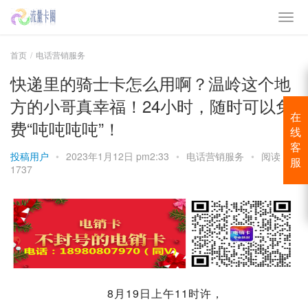
首页
电话营销服务
快递里的骑士卡怎么用啊？温岭这个地
方的小哥真幸福！24小时，随时可以免
在
费“吨吨吨吨”！
线
客
投稿用户
•
2023年1月12日 pm2:33
•
电话营销服务
•
阅读
服
1737
8月19日上午11时许，