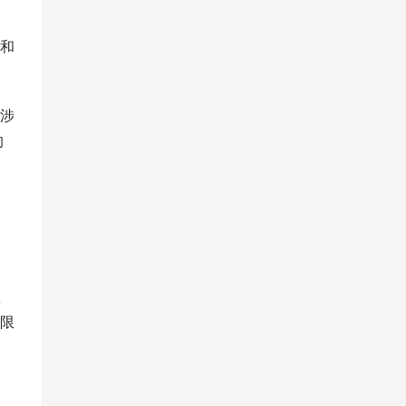
和
涉
的
生
限