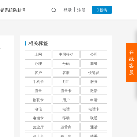
电销系统防封号
登录
注册
投稿
相关标签
信
在
上网
中国移动
公司
线
办理
号码
套餐
客
客户
客服
快递员
服
手机卡
月租
服务
流量
流量卡
激活
物联卡
用户
申请
电信
电话
电话卡
电销卡
移动
联通
营业厅
运营商
通话
骑士卡
骑士角
骑手