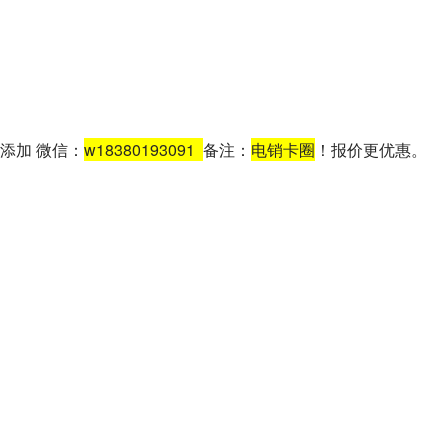
添加 微信：
w18380193091
备注：
电销卡圈
！报价更优惠。