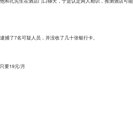
他和孔先生在酒店门口聊天，于是认定两人相识，推测酒店可能
逮捕了7名可疑人员，并没收了几十张银行卡。
只要19元/月