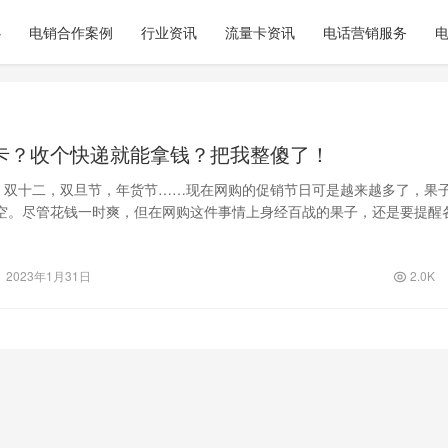
心
电销合作案例
行业资讯
流量卡资讯
电话营销服务
卡？收个快递就能拿钱？把我整傻了！
一，双十二，双旦节，年货节……现在网购的促销节日可是越来越多了，果
空。尽管花钱一时爽，但在网购这件事情上身经百战的果子，还是要提醒
递单小…
2023年1月31日
2.0K