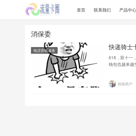
首页
联系我们
产品中
消保委
快递骑士
电话营销服务
618，双十
钱包也越来越
狐友：注意快
投稿用户