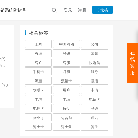
电销系统防封号
登录
注册
投稿
相关标签
上网
中国移动
公司
在
办理
号码
套餐
子的
线
客户
客服
快递员
各位
客
手机卡
月租
服务
服
流量
流量卡
激活
0
物联卡
用户
申请
电信
电话
电话卡
电销卡
移动
联通
营业厅
运营商
通话
骑士卡
骑士角
骑手