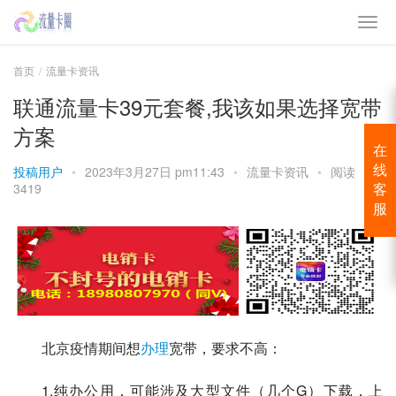
首页
流量卡资讯
联通流量卡39元套餐,我该如果选择宽带
方案
在
投稿用户
•
2023年3月27日 pm11:43
•
流量卡资讯
•
阅读
线
3419
客
服
北京疫情期间想
办理
宽带，要求不高：
1.纯办公用，可能涉及大型文件（几个G）下载，上