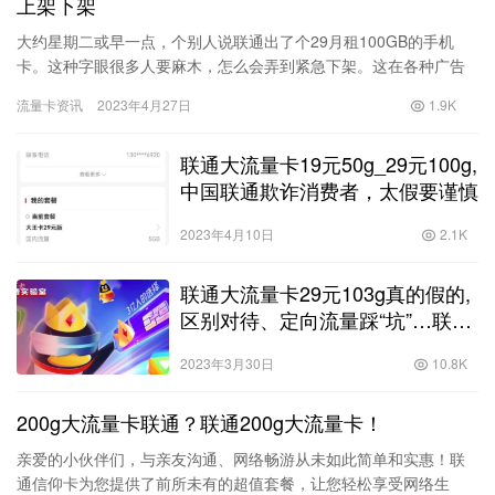
上架下架
大约星期二或早一点，个别人说联通出了个29月租100GB的手机
卡。这种字眼很多人要麻木，怎么会弄到紧急下架。这在各种广告
里根本不突出，还以为是一般的纯流量卡。了解后我却预感它撑不
流量卡资讯
2023年4月27日
1.9K
了…
联通大流量卡19元50g_29元100g,
中国联通欺诈消费者，太假要谨慎
2023年4月10日
2.1K
联通大流量卡29元103g真的假的,
区别对待、定向流量踩“坑”…联通
腾讯王卡频繁被投诉
2023年3月30日
10.8K
200g大流量卡联通？联通200g大流量卡！
亲爱的小伙伴们，与亲友沟通、网络畅游从未如此简单和实惠！联
通信仰卡为您提供了前所未有的超值套餐，让您轻松享受网络生