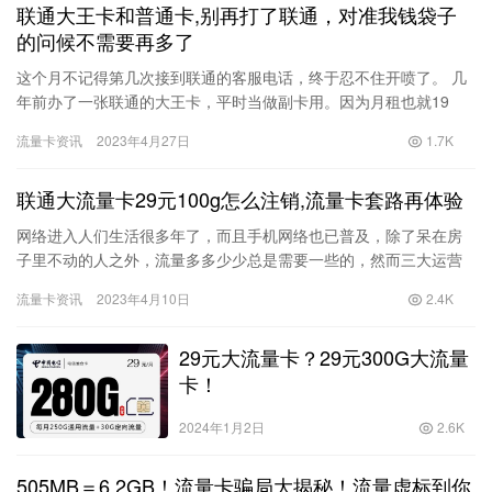
联通大王卡和普通卡,别再打了联通，对准我钱袋子
的问候不需要再多了
这个月不记得第几次接到联通的客服电话，终于忍不住开喷了。 几
年前办了一张联通的大王卡，平时当做副卡用。因为月租也就19
元，玩游戏、看视频挺划算的；但是现在月租却莫名其妙地涨到了
流量卡资讯
2023年4月27日
1.7K
64…
联通大流量卡29元100g怎么注销,流量卡套路再体验
网络进入人们生活很多年了，而且手机网络也已普及，除了呆在房
子里不动的人之外，流量多多少少总是需要一些的，然而三大运营
商的流量套餐可不便宜，中国移动158套餐才有40G，于是资费便
流量卡资讯
2023年4月10日
2.4K
宜…
29元大流量卡？29元300G大流量
卡！
2024年1月2日
2.6K
505MB＝6.2GB！流量卡骗局大揭秘！流量虚标到你