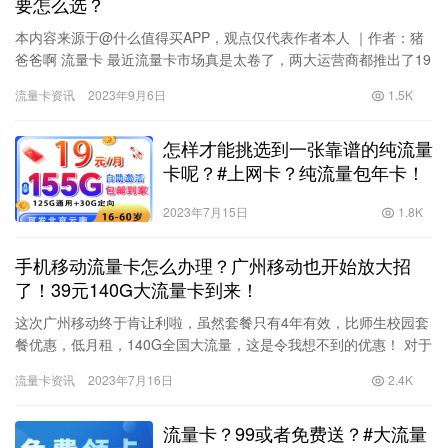
要怎么选？
本内容来源于@什么值得买APP，观点仅代表作者本人 ｜作者：猪
爸爸啊 流量卡 最近流量卡市场真是太卷了，两大运营商都推出了19
元大流量卡，如联通推出的是惠兔卡，19元包95G通用流…
流量卡资讯
2023年9月6日
1.5K
怎样才能挑选到一张靠谱的纯流量
卡呢？#上网卡？纯流量包年卡！
2023年7月15日
1.8K
手机移动流量卡怎么办理？广州移动也开始放大招
了！39元140G大流量卡到来！
这次广州移动终于肯让利啦，虽然套餐只有4年有效，比师生校园套
餐优惠，低月租，140G全国大流量，这是令我想不到的优惠！ 对于
喜欢在移动设备上上网冲浪的用户来说，这个套餐提供的大量流…
流量卡资讯
2023年7月16日
2.4K
流量卡？99或者免费送？#大流量