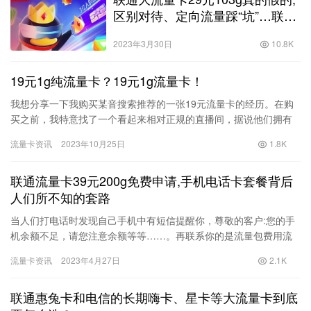
区别对待、定向流量踩“坑”…联通
腾讯王卡频繁被投诉
2023年3月30日
10.8K
19元1g纯流量卡？19元1g流量卡！
我想分享一下我购买某音搜索推荐的一张19元流量卡的经历。在购
买之前，我特意找了一个看起来相对正规的直播间，据说他们拥有
联通营业执照。 直播时主播非常真诚和坚定地宣布了一个优惠活动
流量卡资讯
2023年10月25日
1.8K
—…
联通流量卡39元200g免费申请,手机电话卡套餐背后
人们所不知的套路
当人们打电话时发现自己手机中有短信提醒你，尊敬的客户:您的手
机余额不足，请您注意余额等等……。再联系你的是流量包费用流
量包足流量，推荐一下另一个这个流量包价格19元、29元、39元…
流量卡资讯
2023年4月27日
2.1K
联通惠兔卡和电信的长期嗨卡、星卡等大流量卡到底