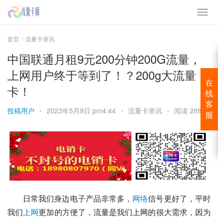
首页
流量卡资讯
中国联通月租9元200分钟200G流量，
上网用户终于等到了！？200g大流量
在
卡！
线
客
投稿用户
•
2023年5月9日 pm4:44
•
流量卡资讯
•
阅读 2887
服
日常我们身边电子产品非常多，
网络
信号更好了，平时
我们
上网
更加的方便了，流量是我们上网的很大需求，因为