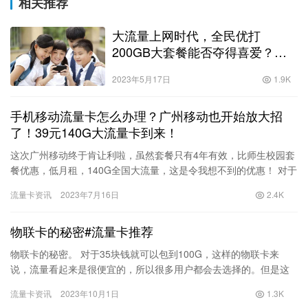
相关推荐
大流量上网时代，全民优打
200GB大套餐能否夺得喜爱？？
2022大流量卡！
2023年5月17日
1.9K
手机移动流量卡怎么办理？广州移动也开始放大招
了！39元140G大流量卡到来！
这次广州移动终于肯让利啦，虽然套餐只有4年有效，比师生校园套
餐优惠，低月租，140G全国大流量，这是令我想不到的优惠！ 对于
喜欢在移动设备上上网冲浪的用户来说，这个套餐提供的大量流…
流量卡资讯
2023年7月16日
2.4K
物联卡的秘密#流量卡推荐
物联卡的秘密。 对于35块钱就可以包到100G，这样的物联卡来
说，流量看起来是很便宜的，所以很多用户都会去选择的。但是这
其中的套路，很多用户都是拿捏不住的。因为这种卡它不是由运营
流量卡资讯
2023年10月1日
1.3K
商…