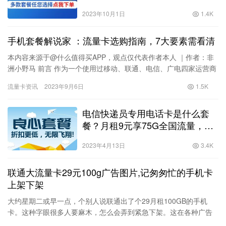
2023年10月1日
1.4K
手机套餐解说家 ：流量卡选购指南，7大要素需看清
本内容来源于@什么值得买APP，观点仅代表作者本人 ｜作者：非
洲小野马 前言 作为一个使用过移动、联通、电信、广电四家运营商
手机卡的人，对如何选择流量卡算是有一点点了解。如果你也在…
流量卡资讯
2023年9月6日
1.5K
电信快递员专用电话卡是什么套
餐？月租9元享75G全国流量，不
限速、网友直呼电信这次很良心！
2023年4月13日
3.4K
联通大流量卡29元100g广告图片,记匆匆忙的手机卡
上架下架
大约星期二或早一点，个别人说联通出了个29月租100GB的手机
卡。这种字眼很多人要麻木，怎么会弄到紧急下架。这在各种广告
里根本不突出，还以为是一般的纯流量卡。了解后我却预感它撑不