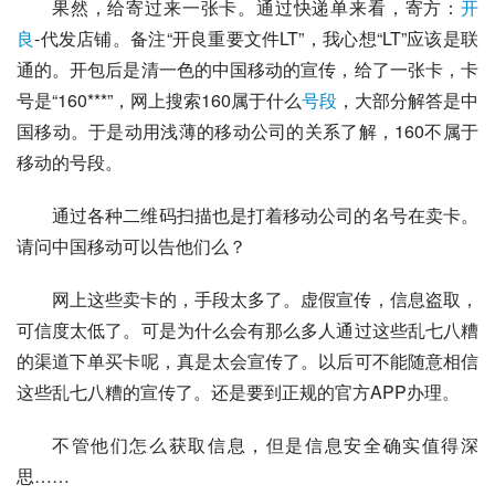
果然，给寄过来一张卡。通过快递单来看，寄方：
开
良
-代发店铺。备注“开良重要文件LT”，我心想“LT”应该是联
通的。开包后是清一色的
中国移动
的宣传，给了一张卡，卡
号是“160***”，网上搜索160属于什么
号段
，大部分解答是中
国移动。于是动用浅薄的
移动公司
的关系了解，160不属于
移动的号段。
通过各种二维码扫描也是打着移动公司的名号在卖卡。
请问中国移动可以告他们么？
网上这些卖卡的，手段太多了。虚假宣传，信息盗取，
可信度太低了。可是为什么会有那么多人通过这些乱七八糟
的渠道下单买卡呢，真是太会宣传了。以后可不能随意相信
这些乱七八糟的宣传了。还是要到正规的官方APP办理。
不管他们怎么获取信息，但是信息安全确实值得深
思……