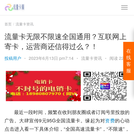
首页
流量卡资讯
流量卡无限不限速全国通用？互联网上
寄卡，运营商还信得过么？！
在
投稿用户
•
2023年6月13日 pm7:14
•
流量卡资讯
•
阅读 2298
线
客
服
最近一段时间，频繁在收到朋友圈或者订阅号里投放的
广告。大肆宣传9元95G全国流量卡。缘起为对
资费
的心动
点击进入看一下具体介绍，“全国高速流量卡”，“不限速”，