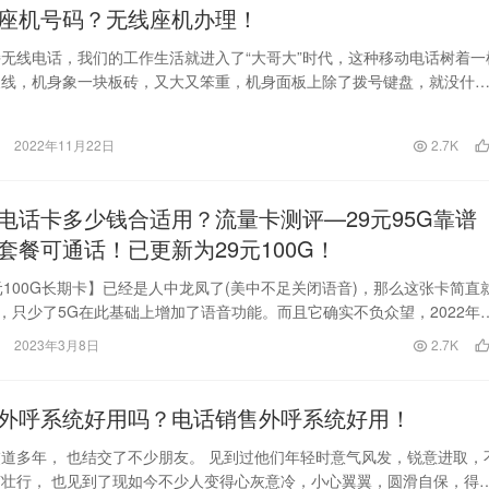
座机号码？无线座机办理！
无线电话，我们的工作生活就进入了“大哥大”时代，这种移动电话树着一
天线，机身象一块板砖，又大又笨重，机身面板上除了拨号键盘，就没什
目的功能了，通…
2022年11月22日
2.7K
电话卡多少钱合适用？流量卡测评—29元95G靠谱
套餐可通话！已更新为29元100G！
元100G长期卡】已经是人中龙凤了(美中不足关闭语音)，那么这张卡简直
)，只少了5G在此基础上增加了语音功能。而且它确实不负众望，2022年
数…
2023年3月8日
2.7K
外呼系统好用吗？电话销售外呼系统好用！
道多年， 也结交了不少朋友。 见到过他们年轻时意气风发，锐意进取，
壮行， 也见到了现如今不少人变得心灰意冷，小心翼翼，圆滑自保，得