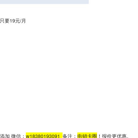
只要19元/月
添加 微信：
w18380193091
备注：
电销卡圈
！报价更优惠。