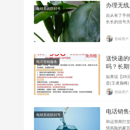
办理无线
电销系统防封号
自从有了手持
长长的信号
其它值得注
投稿用户
送快递的
电话营销服务
吗？长期
如果说【29
是(王者巅峰
度霸销量榜
投稿用户
电话销售
电销系统防封号
和运营商打交
惧风险的豪言