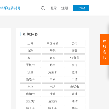
电销系统防封号
登录
注册
投稿
相关标签
在
上网
中国移动
公司
线
办理
号码
套餐
客
客户
客服
快递员
服
手机卡
月租
服务
流量
流量卡
激活
物联卡
用户
申请
电信
电话
电话卡
电销卡
移动
联通
营业厅
运营商
通话
骑士卡
骑士角
骑手