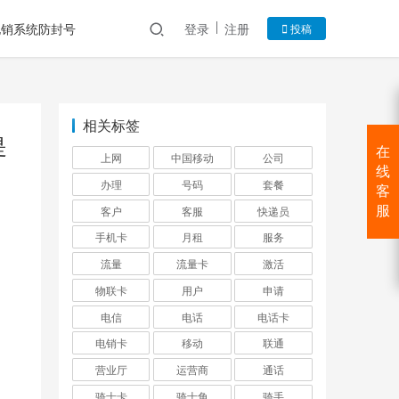
电销系统防封号
登录
注册
投稿
相关标签
是
在
上网
中国移动
公司
线
办理
号码
套餐
客
客户
客服
快递员
服
手机卡
月租
服务
流量
流量卡
激活
物联卡
用户
申请
电信
电话
电话卡
电销卡
移动
联通
营业厅
运营商
通话
骑士卡
骑士角
骑手