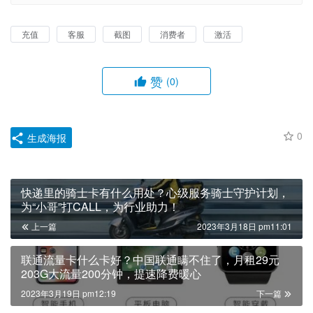
充值
客服
截图
消费者
激活
赞
(0)
0
生成海报
快递里的骑士卡有什么用处？心级服务骑士守护计划，
为“小哥”打CALL，为行业助力！
上一篇
2023年3月18日 pm11:01
联通流量卡什么卡好？中国联通瞒不住了，月租29元
203G大流量200分钟，提速降费暖心
2023年3月19日 pm12:19
下一篇