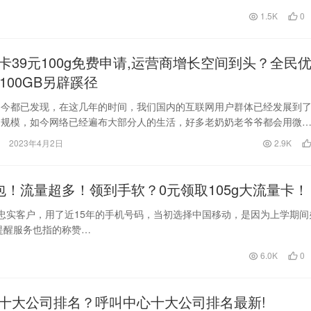
1.5K
0
卡39元100g免费申请,运营商增长空间到头？全民
100GB另辟蹊径
如今都已发现，在这几年的时间，我们国内的互联网用户群体已经发展到
的规模，如今网络已经遍布大部分人的生活，好多老奶奶老爷爷都会用微
支付了，根据调查显…
2023年4月2日
2.9K
！流量超多！领到手软？0元领取105g大流量卡！
忠实客户，用了近15年的手机号码，当初选择中国移动，是因为上学期间
提醒服务也指的称赞…
6.0K
0
十大公司排名？呼叫中心十大公司排名最新!