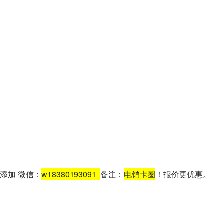
添加 微信：
w18380193091
备注：
电销卡圈
！报价更优惠。