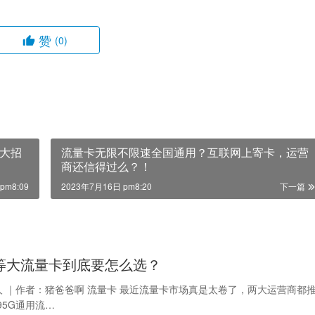
赞
(0)
大招
流量卡无限不限速全国通用？互联网上寄卡，运营
商还信得过么？！
pm8:09
2023年7月16日 pm8:20
下一篇
等大流量卡到底要怎么选？
 ｜作者：猪爸爸啊 流量卡 最近流量卡市场真是太卷了，两大运营商都
95G通用流…