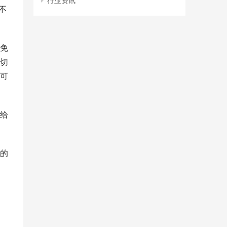
不
免
切
可
给
的