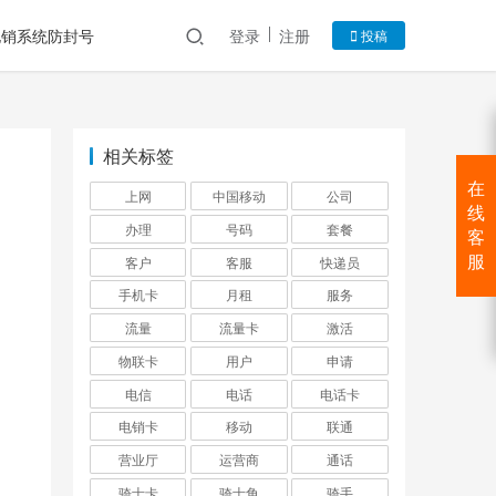
电销系统防封号
登录
注册
投稿
相关标签
在
上网
中国移动
公司
线
办理
号码
套餐
客
客户
客服
快递员
服
手机卡
月租
服务
流量
流量卡
激活
物联卡
用户
申请
电信
电话
电话卡
电销卡
移动
联通
营业厅
运营商
通话
骑士卡
骑士角
骑手