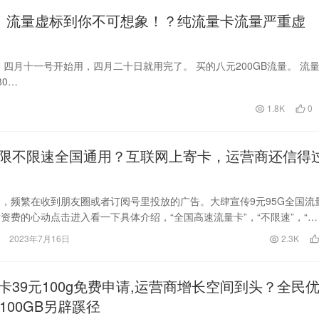
揭秘！流量虚标到你不可想象！？纯流量卡流量严重虚
月十一号开始用，四月二十日就用完了。 买的八元200GB流量。 流
80…
1.8K
0
限不限速全国通用？互联网上寄卡，运营商还信得
，频繁在收到朋友圈或者订阅号里投放的广告。大肆宣传9元95G全国流
资费的心动点击进入看一下具体介绍，“全国高速流量卡”，“不限速”，“不
9…
2023年7月16日
2.3K
卡39元100g免费申请,运营商增长空间到头？全民
100GB另辟蹊径