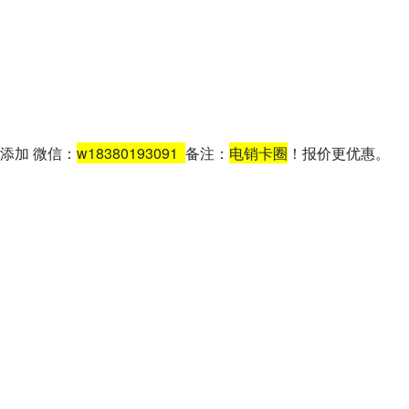
添加 微信：
w18380193091
备注：
电销卡圈
！报价更优惠。