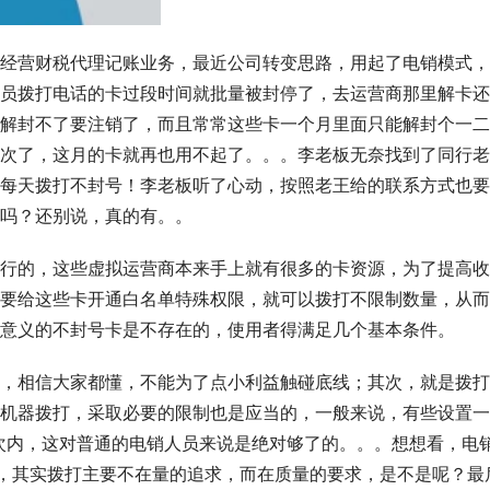
经营财税代理记账业务，最近公司转变思路，用起了电销模式，
员拨打电话的卡过段时间就批量被封停了，去运营商那里解卡还
解封不了要注销了，而且常常这些卡一个月里面只能解封个一二
次了，这月的卡就再也用不起了。。。李老板无奈找到了同行老
每天拨打不封号！李老板听了心动，按照老王给的联系方式也要
吗？还别说，真的有。。
行的，这些虚拟运营商本来手上就有很多的卡资源，为了提高收
要给这些卡开通白名单特殊权限，就可以拨打不限制数量，从而
意义的不封号卡是不存在的，使用者得满足几个基本条件。
，相信大家都懂，不能为了点小利益触碰底线；其次，就是拨打
机器拨打，采取必要的限制也是应当的，一般来说，有些设置一
0次内，这对普通的电销人员来说是绝对够了的。。。想想看，电
的，其实拨打主要不在量的追求，而在质量的要求，是不是呢？最