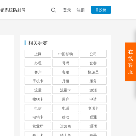
电销系统防封号
登录
注册
投稿
相关标签
在
上网
中国移动
公司
线
办理
号码
套餐
客
客户
客服
快递员
服
手机卡
月租
服务
流量
流量卡
激活
物联卡
用户
申请
电信
电话
电话卡
电销卡
移动
联通
营业厅
运营商
通话
骑士卡
骑士角
骑手