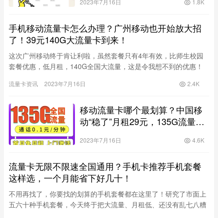
2023年7月16日
1.8K
手机移动流量卡怎么办理？广州移动也开始放大招
了！39元140G大流量卡到来！
这次广州移动终于肯让利啦，虽然套餐只有4年有效，比师生校园
套餐优惠，低月租，140G全国大流量，这是令我想不到的优惠！
对于喜欢在移动设备上上网冲浪的用户来说，这个套餐提供的大量
流量卡资讯
2023年7月16日
2.4K
流…
移动流量卡哪个最划算？中国移
动“稳了”月租29元，135G流量长
期选号，尽管放心用！！
2023年7月16日
4.6K
流量卡无限不限速全国通用？手机卡推荐手机套餐
这样选，一个月能省下好几十！
不用再找了，你要找的划算的手机套餐都在这里了！研究了市面上
五六十种手机套餐，今天终于把大流量、月租低、还没有乱七八糟
绑定的套餐整理完，不断精简才总结出来的版本！ 话不多说，今天